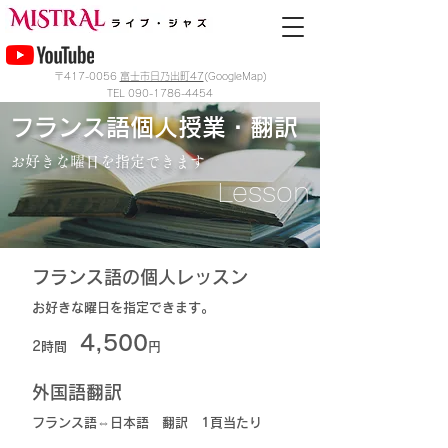
〒417-0056
富士市日乃出町47
(GoogleMap)
TEL
090-1786-4454
フランス語個人授業・翻訳
お好きな曜日を指定できます
Lesson
フランス語の個人レッスン
お好きな曜日を指定できます。
4,500
2時間
円
外国語翻訳
フランス語⇔日本語 翻訳 1頁当たり