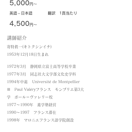
5,000
円～
英語⇔日本語 翻訳 1頁当たり
4,500
円～
講師紹介
寄特眞一(キトクシンイチ)
1953年12月18日生まれ
1972年3月 静岡県立富士高等学校卒業
1977年3月 同志社大文学部文化史学科
1994年中退 Université de Montpellier
Ⅲ Paul Valéryフランス モンプリエ第3大
学 ポール＝ヴァレリー校
1977～1990年 進学塾経営
1990～1997 フランス滞在
1998年 マロニエフランス語学院創設
1998年 日本フランス語圏友好協会創設