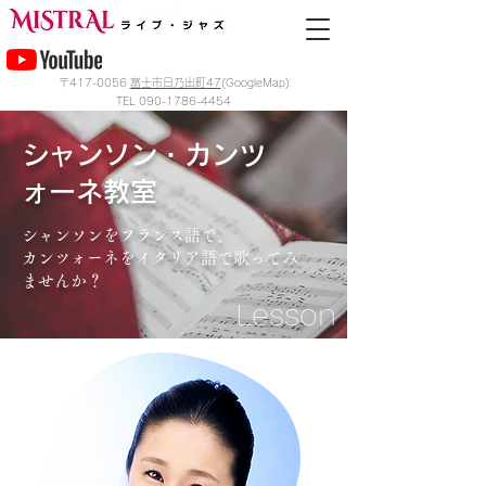
〒417-0056
富士市日乃出町47
(GoogleMap)
TEL
090-1786-4454
シャンソン・カンツ
ォーネ教室
シャンソンをフランス語で、
カンツォーネをイタリア語で歌ってみ
ませんか？
Lesson