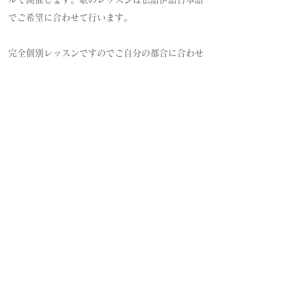
でご希望に合わせて行います。
完全個別レッスンですのでご自分の都合に合わせ
て日時を指定してください。
予約等は佐藤美奈子先生へ直接お電話でお問い合
わせお願いします。
​【お問い合わせ】090-4852-6972
★仏語発音phonétique françaiseは寄特が担当しま
す。
【お問い合わせ】090-1786-4454
ミストラル ライブ・ジャズ
駐車場40台・楽屋あり
〒417-0056 静岡県富士市日乃出町47（
GoogleMap
）
TEL
090-1786-4454
特定商取引法に基づく表記
©
MISTRAL All Rights Reserved.