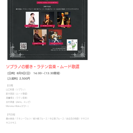
ソプラノの響き・ラテン音楽・ムード歌謡
【日時】8
月9
日(日) 14:00～(13:30開場)
【入場料】2,500円
​
【出演】
山口和香（ソプラノ）
鈴木英訓（ムード歌謡）
渡邉博文（ラテン音楽）
志村孝雄（piano。エレピ)
Monsieur Kitoku(ギター）
【予定曲】
蘇州夜曲 / テネシーワルツ / 城ケ崎ブルース / 中之島ブルース / ある恋の物語 / キサスキ
サスキサス