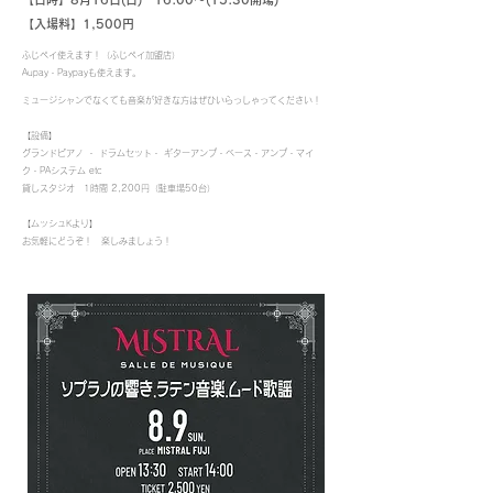
【入場料】1,500円
​
ふじペイ使えます！（ふじペイ加盟店）
Aupay・Paypayも使えます。
ミュージシャンでなくても音楽が好きな方はぜひいらっしゃってください！
【設備】
グランドピアノ ・ ドラムセット・ ギターアンプ・ベース・アンプ・マイ
ク・PAシステム etc
貸しスタジオ 1時間 2,200円（駐車場50台）
【ムッシュKより】
お気軽にどうぞ！ 楽しみましょう！