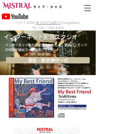
〒417-0056
富士市日乃出町47
(GoogleMap)
TEL
090-1786-4454
インターネット配信スタジオ
インターネットでの生配信はもちろん、動画コンテンツ
の収録や疑似ライブ配信にも対応
撮影・配信機材一式